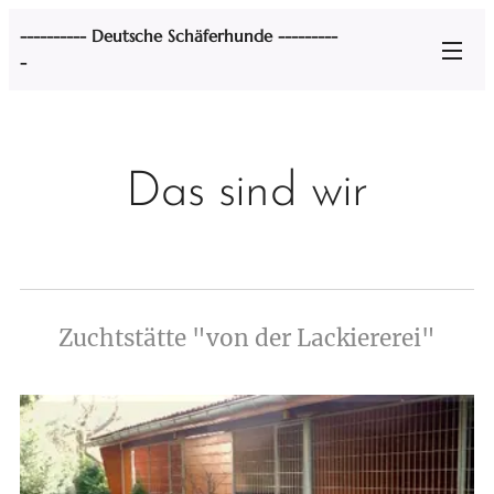
---------- Deutsche Schäferhunde ---------
-
"von der Lackiererei" und "Montoya
´s"
Das sind wir
Zuchtstätte "von der Lackiererei"